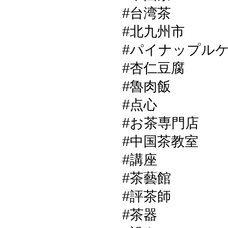
#台湾茶
#北九州市
#パイナップル
#杏仁豆腐
#魯肉飯
#点心
#お茶専門店
#中国茶教室
#講座
#茶藝館
#評茶師
#茶器