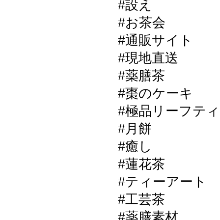
#設え
#お茶会
#通販サイト
#現地直送
#薬膳茶
#棗のケーキ
#極品リーフテ
#月餅
#癒し
#蓮花茶
#ティーアート
#工芸茶
#薬膳素材