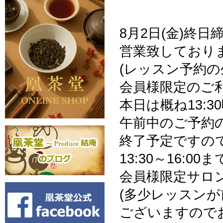
8月2日(金)終
営業致しており
(レッスン予約の
会員様限定のご利
本日は概ね13:3
午前中のご予約
終了予定ですの
13:30～16:00ま
会員様限定サロ
(多少レッスン
ございますので