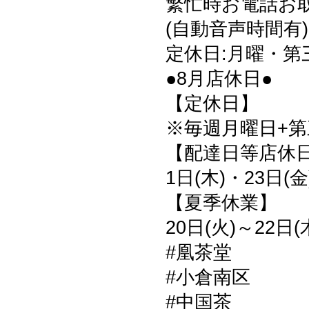
繁忙時お電話お
(自動音声時間有)
定休日:月曜・第
●8月店休日●
【定休日】
※毎週月曜日+第三
【配達日等店休
1日(木)・23日(金
【夏季休業】
20日(火)～22日(
#凰茶堂
#小倉南区
#中国茶