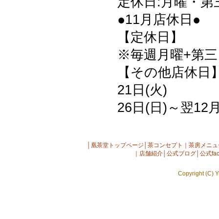
定休日:月曜・第
●11月店休日●
【定休日】
※毎週月曜+第三日
【その他店休日
21日(火)
26日(日)～翌12月
│
凰茶堂トップページ
│
茶コンセプト
｜
茶房メニュ
｜
店舗紹介
│
公式ブログ
│
公式fac
Copyright (C) Y