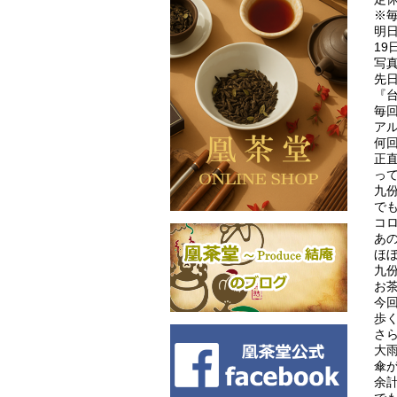
※
明日
19
写
先
『
毎
ア
何
正
っ
九
で
コ
あ
ほ
九
お
今
歩
さ
大
傘
余