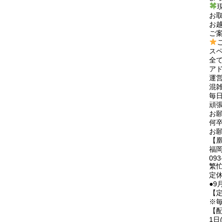
お
お
ご
ス
全
ア
運
混
毎
頑張
お
何
お願
【
福岡
093
繁
定
●9
【
※毎
【
1日