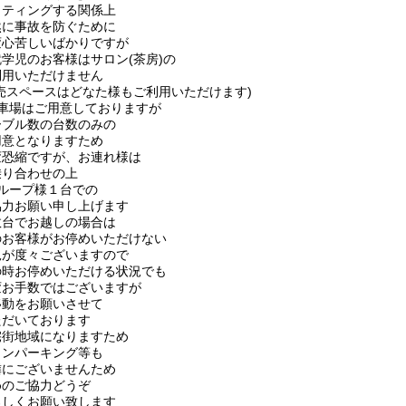
ッティングする関係上
然に事故を防ぐために
変心苦しいばかりですが
学児のお客様はサロン(茶房)の
利用いただけません
販売スペースはどなた様もご利用いただけます)
駐車場はご用意しておりますが
ーブル数の台数のみの
用意となりますため
変恐縮ですが、お連れ様は
乗り合わせの上
グループ様１台での
協力お願い申し上げます
数台でお越しの場合は
のお客様がお停めいただけない
況が度々ございますので
の時お停めいただける状況でも
変お手数ではございますが
移動をお願いさせて
ただいております
宅街地域になりますため
インパーキング等も
隣にございませんため
めのご協力どうぞ
ろしくお願い致します