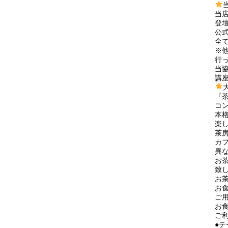
当
登
公
全
※
行
当
講
『
コ
本
楽
茶
カ
異
お
致
お
お
ご
お
ご
●