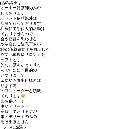
当店の講座は
店オーナー評茶師のみが
壇しております
式イベント依頼以外は
て店舗で行っております
他店様にてや個人的活動は
っておりませんので
協会や店舗を思わせる
座や茶会にご注意下さい
大陸の茶藝館文化を再現した
茶館文化体験型サロン』を
ンセプトとし
格的なお茶をゆっくりと
しんでいただく目的の
房となりまして
フェ様やお食事処様とは
なります為
茶のワンオーダーを頂戴
しております
茶のお供として
食事やデザートも
用意致しておりますが
食事・デザートのみの
利用は出来ません
テーブルに熱湯を