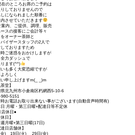
現在のところお席のご予約は
取りしておりませんので
越しになられました順番に
案内させていただきます
ご案内、ご提供、調理、販売
ペースの接客にご会計等々
てをオーナー茶師と
ドバイザースタッフの2人で
営しておりますため
雑時ご迷惑をおかけしますが
日全力ダッシュで
ります(^^)
願いも多く大変恐縮ですが
卒よろしく
い申し上げますm(_ _)m
凰茶堂】
県北九州市小倉南区朽網西5-10-6
-980-5151
忙時お電話お取り出来ない事がございます(自動音声時間有)
休日:月曜・第三日曜+配達日等不定休
月店休日●
定休日】
週月曜+第三日曜(17日)
配達日店舗休】
(金) 19日(火) 29日(金)