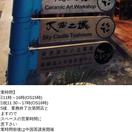
営業時間】
日11時～16時(OS15時)
日祝11:30～17時(OS16時)
OS後、業務終了次第閉店と
りますので
売スペースの営業時間に
注意下さい
営業時間前後は中国茶講座開催