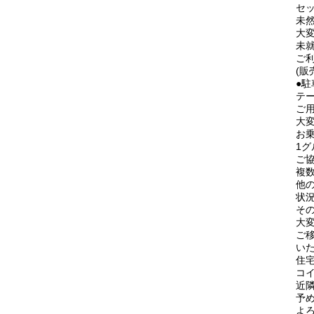
セ
未
大
未就
ご
(
●
テ
ご
大
お
1
ご
複
他
状
そ
大
ご
い
住
コ
近
予
よ