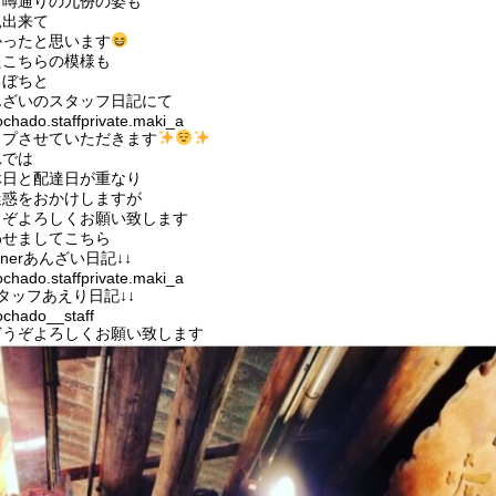
も噂通りの九份の姿も
見出来て
かったと思います
たこちらの模様も
ちぼちと
んざいのスタッフ日記にて
chado.staffprivate.maki_a
ップさせていただきます
れでは
休日と配達日が重なり
迷惑をおかけしますが
うぞよろしくお願い致します
わせましてこちら
wnerあんざい日記↓↓
chado.staffprivate.maki_a
タッフあえり日記↓↓
chado__staff
どうぞよろしくお願い致します