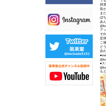
で
拝
良
ま
ぼ
あ
@ko
ア
そ
定
ご
ど
合
●o
@ko
●ス
@ko
も