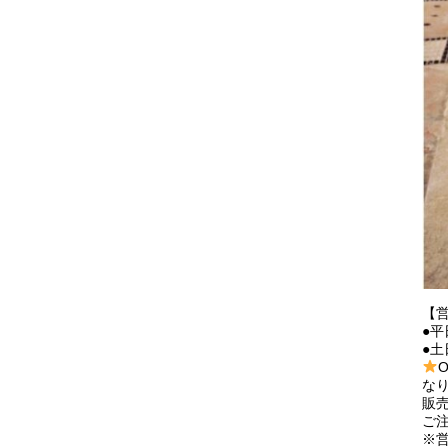
【
●平
●土
な
販
ご
※