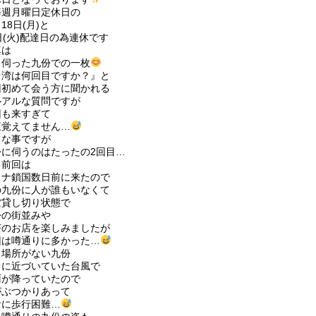
毎週月曜日定休日の
18日(月)と
日(火)配達日の為連休です
真は
日伺った九份での一枚
台湾は何回目ですか？』と
回初めて会う方に聞かれる
ルアルな質問ですが
回も来すぎて
直覚えてません…
てな事ですが
份に伺うのはたったの2回目…
も前回は
ロナ鎖国数日前に来たので
の九份に人が誰もいなくて
ぼ貸し切り状態で
份の街並みや
茶のお店を楽しみましたが
回は噂通りに多かった…
く場所がない九份
らに近づいていた台風で
雨が降っていたので
がぶつかりあって
計に歩行困難…