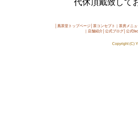
代休頂戴致して
│
凰茶堂トップページ
│
茶コンセプト
｜
茶房メニュ
｜
店舗紹介
│
公式ブログ
│
公式fac
Copyright (C) Y