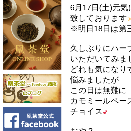
6月17日(土)元
致しております
※明日18日は第
久しぶりにハー
いただいてみま
どれも気になり
悩みましたが
この日は無難に
カモミールベー
チョイス
おや？