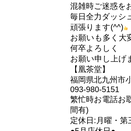
混雑時ご迷惑を
毎日全力ダッシ
頑張ります(^^)
お願いも多く大
何卒よろしく
お願い申し上げます
【凰茶堂】
福岡県北九州市小倉
093-980-5151
繁忙時お電話お
間有)
定休日:月曜・第
●5月店休日●