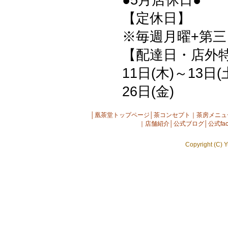
【定休日】
※毎週月曜+第三日
【配達日・店外
11日(木)～13日(
26日(金)
│
凰茶堂トップページ
│
茶コンセプト
｜
茶房メニュ
｜
店舗紹介
│
公式ブログ
│
公式fac
Copyright (C) Y