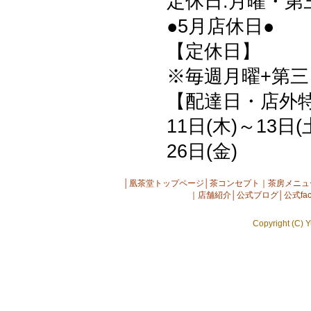
定休日:月曜・第
●5月店休日●
【定休日】
※毎週月曜+第三日
【配達日・店外
11日(木)～13日(
26日(金)
│
凰茶堂トップページ
│
茶コンセプト
｜
茶房メニュ
｜
店舗紹介
│
公式ブログ
│
公式fac
Copyright (C) Y