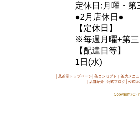
定休日:月曜・第
●2月店休日●
【定休日】
※毎週月曜+第三日
【配達日等】
1日(水)
│
凰茶堂トップページ
│
茶コンセプト
｜
茶房メニュ
｜
店舗紹介
│
公式ブログ
│
公式fac
Copyright (C) Y