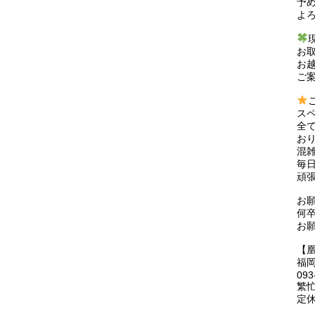
予
よ
お
お
ご
ス
全
お
混
毎
頑張
お
何
お願
【
福岡
093
繁
定