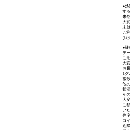
●
す
未
大
未就
ご
(
●
テ
ご
大
お
1
複
他
状
そ
大
ご
い
住
コ
近