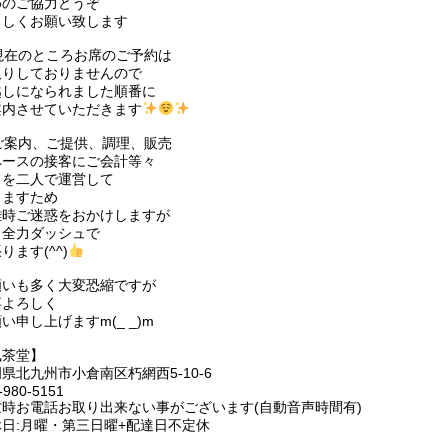
めのご協力どうぞ
ろしくお願い致します
現在のところお席のご予約は
取りしておりませんので
越しになられました順番に
案内させていただきます
ご案内、ご提供、調理、販売
ペースの接客にご会計等々
てを二人で運営して
りますため
雑時ご迷惑をおかけしますが
日全力ダッシュで
ります(^^)
願いも多く大変恐縮ですが
卒よろしく
い申し上げますm(_ _)m
凰茶堂】
県北九州市小倉南区朽網西5-10-6
-980-5151
忙時お電話お取り出来ない事がございます(自動音声時間有)
休日:月曜・第三日曜+配達日不定休