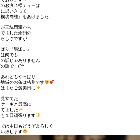
夜のお疲れ様ティーは
々に思いきって
牛欄坑肉桂』をあけました
すが三坑両澗から
いでました余韻の
晴らしさですが
っぱり『馬派…』
肉は肉でも
肉の話じゃありません
の話です(^^ゞ
みあれどもやっぱり
の地域のお茶は格別です
きはまたご褒美日に
を見立てた
チケーキと最高に
ってました
日も１日頑張ります
れでは本日もどうぞよろしく
願い致します