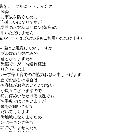
熱湯をテーブルにセッティング
る関係上
然に事故を防ぐために
変心苦しいばかりですが
学児のお客様はサロン(茶房)の
利用いただけません
販売スペースはどなた様もご利用いただけます)
駐車場はご用意しておりますが
ーブル数の台数のみの
用意となりますため
変恐縮ですが、お連れ様は
乗り合わせの上
グループ様１台でのご協力お願い申し上げます
数台でお越しの場合は
のお客様がお停めいただけない
況が度々ございますので
の時お停めいただける状況でも
変お手数ではございますが
移動をお願いさせて
ただいております
宅街地域になりますため
インパーキング等も
隣にございませんため