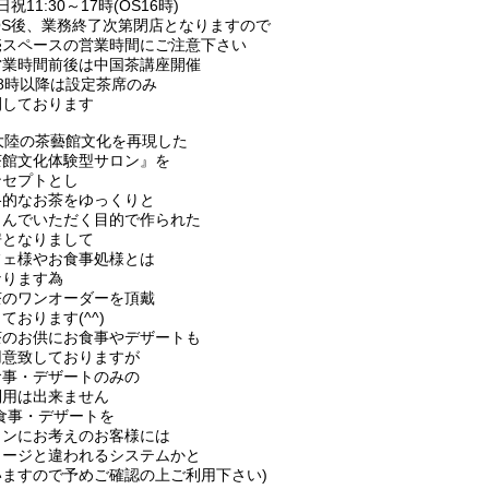
日祝11:30～17時(OS16時)
OS後、業務終了次第閉店となりますので
売スペースの営業時間にご注意下さい
営業時間前後は中国茶講座開催
18時以降は設定茶席のみ
開しております
大陸の茶藝館文化を再現した
茶館文化体験型サロン』を
ンセプトとし
格的なお茶をゆっくりと
しんでいただく目的で作られた
房となりまして
フェ様やお食事処様とは
なります為
茶のワンオーダーを頂戴
ております(^^)
茶のお供にお食事やデザートも
用意致しておりますが
食事・デザートのみの
利用は出来ません
お食事・デザートを
インにお考えのお客様には
メージと違われるシステムかと
いますので予めご確認の上ご利用下さい)