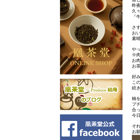
昨
久
『
さ
お
素
や
※
お
お茶
好
こ
続
柚
プ
合
今
そ
お