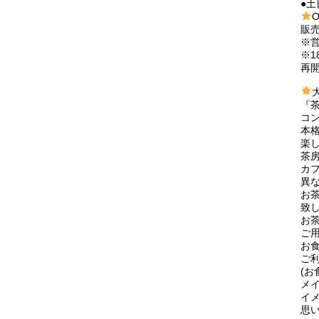
●土
販
※
※
再
『
コ
本
楽
茶
カ
異
お
致し
お
ご
お
ご
(
メ
イ
思