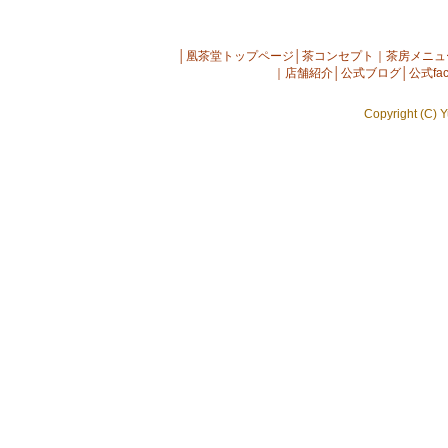
│
凰茶堂トップページ
│
茶コンセプト
｜
茶房メニュ
｜
店舗紹介
│
公式ブログ
│
公式fac
Copyright (C) Y