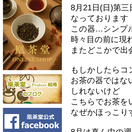
8月21日(日)第
なっております
この器…シンプ
時々目の前に現
またどこかで出
もしかしたらコ
お茶の器ではな
しれないけど
こちらでお茶を
なぜかほっこり
8月は真ん中の