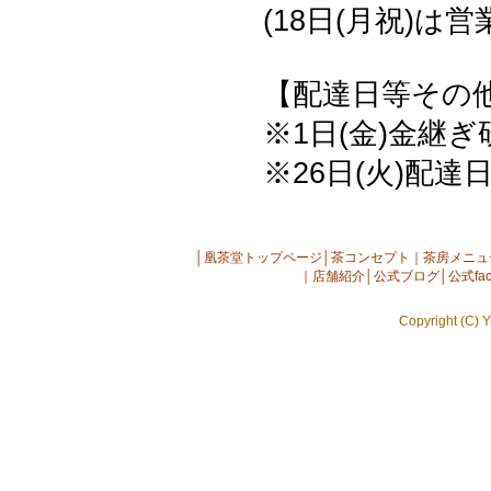
(18日(月祝)は
【配達日等その
※1日(金)金継ぎ
※26日(火)配達
│
凰茶堂トップページ
│
茶コンセプト
｜
茶房メニュ
｜
店舗紹介
│
公式ブログ
│
公式fac
Copyright (C) Y