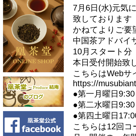
7月6日(水)元気
致しております
かねてよりご要
中国茶アドバイ
10月スタート分
本日受付開始致
こちらはWeb
https://musubian
●第一月曜日9:3
●第二水曜日9:3
●第四土曜日17:0
こちらは12回コ