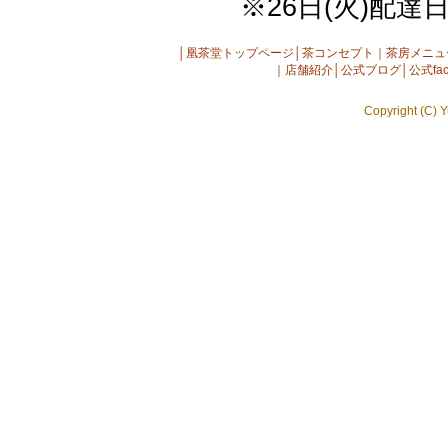
※26日(火)配達
│
凰茶堂トップページ
│
茶コンセプト
｜
茶房メニュ
｜
店舗紹介
│
公式ブログ
│
公式fac
Copyright (C) Y