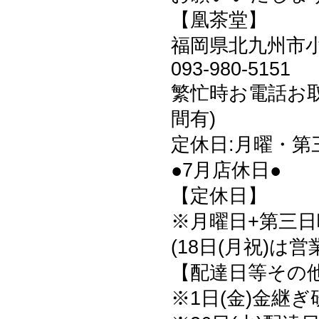
【凰茶堂】
福岡県北九州市小倉
093-980-5151
繁忙時お電話お
間有)
定休日:月曜・第
●7月店休日●
【定休日】
※月曜日+第三日曜
(18日(月祝)は
【配達日等その
※1日(金)金継ぎ