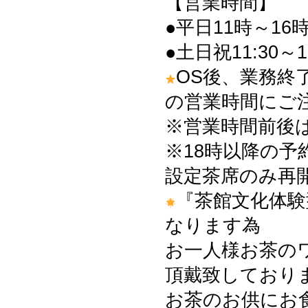
【営業時間】
●平日11時～16時
●土日祝11:30～1
OS後、業務終
の営業時間にご
※営業時間前後
※18時以降の予
設定茶席のみ再
『茶館文化体験
なります為
お一人様お茶の
頂戴致しております
お茶のお供にお