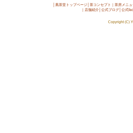
│
凰茶堂トップページ
│
茶コンセプト
｜
茶房メニュ
｜
店舗紹介
│
公式ブログ
│
公式fac
Copyright (C) Y