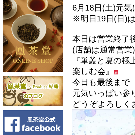
6月18日(土)
※明日19日(日
本日は営業終了
(店舗は通常営業)
『単叢と夏の極
楽しむ会』
今日も最後まで
元気いっぱい参
どうぞよろしくお