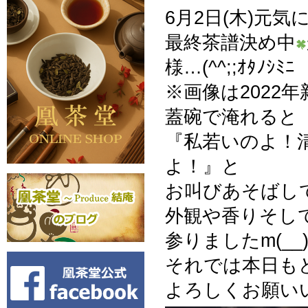
6月2日(木)元
最終茶譜決め中
様…(^^;;ｵﾀﾉｼﾐﾆ
※画像は2022
蓋碗で淹れると
『私若いのよ！
よ！』と
お叫びあそばし
外観や香りそし
参りましたm(__)
それでは本日も
よろしくお願い