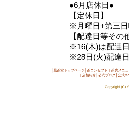
●6月店休日●
【定休日】
※月曜日+第三日曜
【配達日等その
※16(木)は配達
※28日(火)配達
│
凰茶堂トップページ
│
茶コンセプト
｜
茶房メニュ
｜
店舗紹介
│
公式ブログ
│
公式fac
Copyright (C) Y