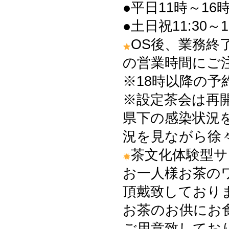
●平日11時～16時
●土日祝11:30～1
OS後、業務終
の営業時間にご
※18時以降の予
※設定茶会は再
県下の感染状況
況を見ながら徐
茶文化体験型
お一人様お茶の
頂戴致しております
お茶のお供にお
ご用意致してお