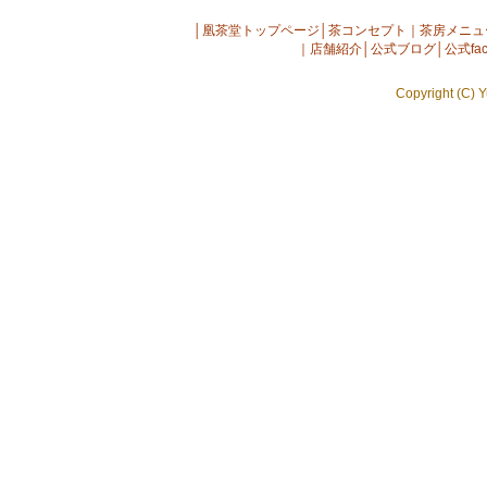
│
凰茶堂トップページ
│
茶コンセプト
｜
茶房メニュ
｜
店舗紹介
│
公式ブログ
│
公式fac
Copyright (C) Y