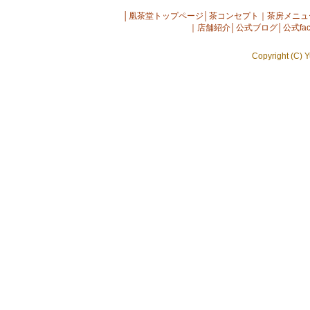
│
凰茶堂トップページ
│
茶コンセプト
｜
茶房メニュ
｜
店舗紹介
│
公式ブログ
│
公式fac
Copyright (C) Y