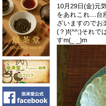
10月29日(金
をあれこれ…台
ざいますのでお
(？)f(^^;)
すm(_ _)m