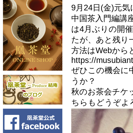
9月24日(金)
中国茶入門編講
は4月ぶりの開
たが、あと残り
方法はWebか
https://musubian
ぜひこの機会に
うか？
秋のお茶会チケ
ちらもどうぞよろ