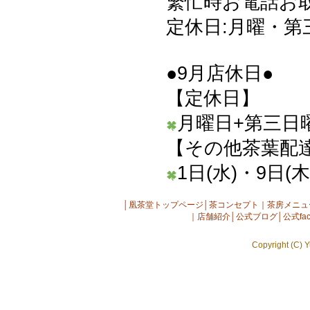
繁忙時お電話お
定休日:月曜・第
●9月店休日●
【定休日】
月曜日+第三日曜
【その他茶葉配
1日(水)・9日(木
│
凰茶堂トップページ
│
茶コンセプト
｜
茶房メニュ
｜
店舗紹介
│
公式ブログ
│
公式fac
Copyright (C) Y