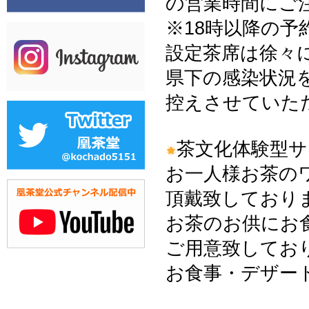
の営業時間にご
※18時以降の
設定茶席は徐々
県下の感染状況
控えさせていた
茶文化体験型
お一人様お茶の
頂戴致しております
お茶のお供にお
ご用意致してお
お食事・デザー