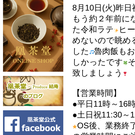
8月10日(火)
もう約２年前に
た令和ラテ
ヒー
めないので眺め
した
魯肉飯も
しかったです
致しましょう
【営業時間】
●平日11時～16時
●土日祝11:30～1
OS後、業務終