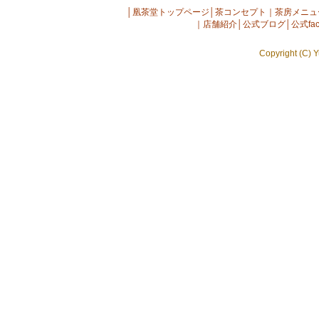
│
凰茶堂トップページ
│
茶コンセプト
｜
茶房メニュ
｜
店舗紹介
│
公式ブログ
│
公式fac
Copyright (C) Y