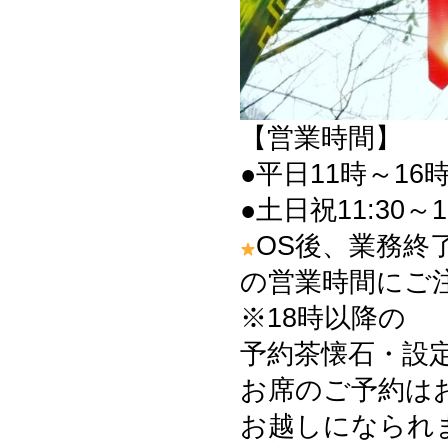
【営業時間】
●平日11時～16時
●土日祝11:30～1
OS後、業務終
の営業時間にご
※18時以降の
予約茶懐石・設
お席のご予約は
お越しになられ