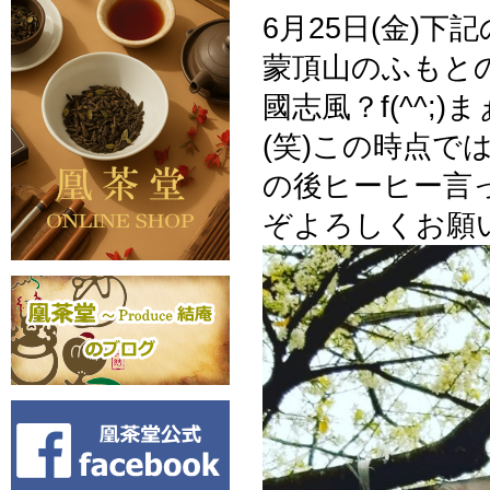
6月25日(金)
蒙頂山のふもと
國志風？f(^^
(笑)この時点で
の後ヒーヒー言
ぞよろしくお願