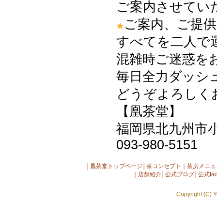
ご案内させてい
ご案内、ご提供
すべてを二人で
混雑時ご迷惑を
毎日全力ダッシュ
どうぞよろしくお
【凰茶堂】
福岡県北九州市小倉
093-980-5151
│
凰茶堂トップページ
│
茶コンセプト
｜
茶房メニュ
｜
店舗紹介
│
公式ブログ
│
公式fac
Copyright (C) Y