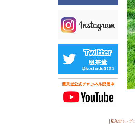
│
凰茶堂トップ