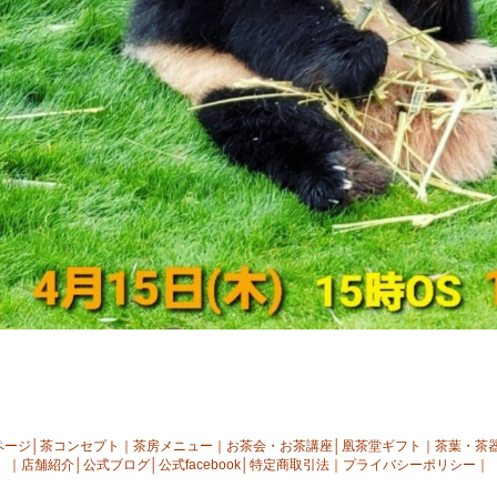
ページ
│
茶コンセプト
｜
茶房メニュー
｜
お茶会・お茶講座
│
凰茶堂ギフト
｜
茶葉・茶
｜
店舗紹介
│
公式ブログ
│
公式facebook
│
特定商取引法
｜
プライバシーポリシー
｜