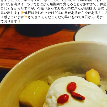
と食べた台湾スイーツ(^^)とにかく短期間で覚えることが多すぎて、休
場合じゃなかったですが、今振り返ってみると茶友さんが美味しい美味
に思い出します
修行は厳しかったけどあの日があるから今がある
こ
日々感じています
さてさてそんなこんなで早いもので今日から3月(^^
せております