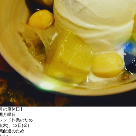
3月の店休日】
週月曜日
ブレンド作業のため
日(木)、12日(金)
茶葉配達のため