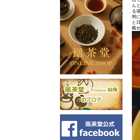
ん
る
明
と
載