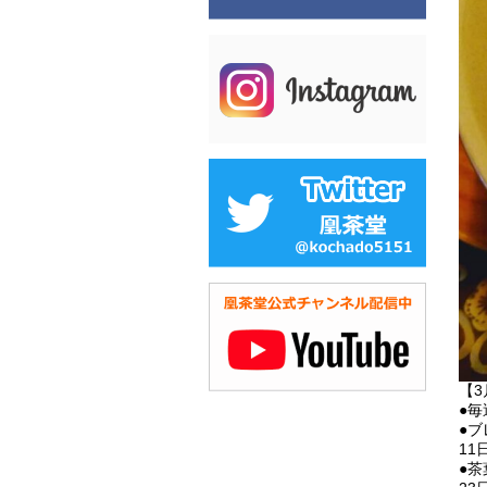
【
●毎
●
11
●