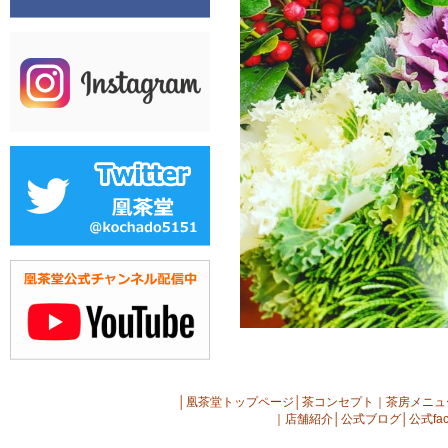
│
凰茶堂トップページ
│
茶コンセプト
｜
茶房メニュ
｜
店舗紹介
│
公式ブログ
│
公式fac