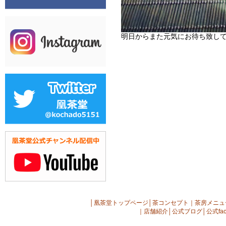
明日からまた元気にお待ち致してお
│
凰茶堂トップページ
│
茶コンセプト
｜
茶房メニュ
｜
店舗紹介
│
公式ブログ
│
公式fac