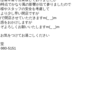
5時時点でかなり風の影響が出て参りましたので
客様やスタッフの安全を考慮して
常より少し早い閉店ですが
時で閉店させていただきますm(_ _)m
迷惑をおかけしますが
ぞよろしくお願いいたしますm(_ _)m
様お気をつけてお過ごしください
茶堂
-980-5151