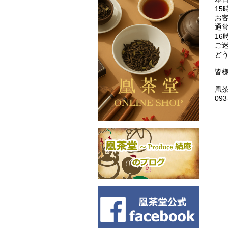
1
お
通
16
ご
どう
皆
凰
093