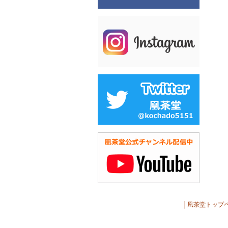
│
凰茶堂トップ