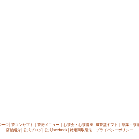
ページ
│
茶コンセプト
｜
茶房メニュー
｜
お茶会・お茶講座
│
凰茶堂ギフト
｜
茶葉・茶
｜
店舗紹介
│
公式ブログ
│
公式facebook
│
特定商取引法
｜
プライバシーポリシー
｜