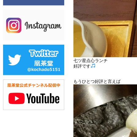
七ツ星点心ランチ
好評です
もうひとつ好評と言えば