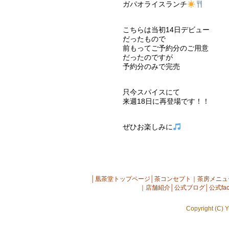
ガパオライスランチ
こちらは当初14日デビュー
だったもので
前もってご予約分のご用意
だったのですが
予約分のみで完売
只今スパイスにて
来週18日に再登場です！！
ぜひお楽しみに
│
凰茶堂トップページ
│
茶コンセプト
｜
茶房メニュ
｜
店舗紹介
│
公式ブログ
│
公式fac
Copyright (C) Y