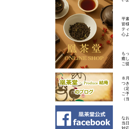
平
皆
テ
心
も
癒
ご
８
つ
（
ご
（
な
当
対