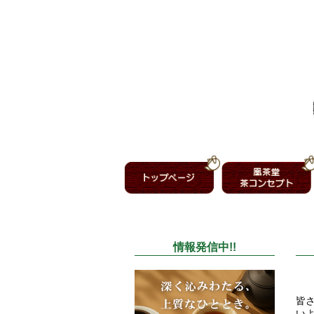
情報発信中!!
皆
い