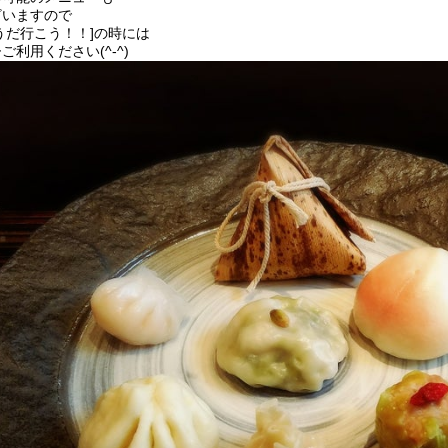
ざいますので
うだ行こう！！]の時には
ご利用ください(^-^)