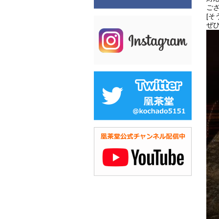
ご
[そ
ぜひ