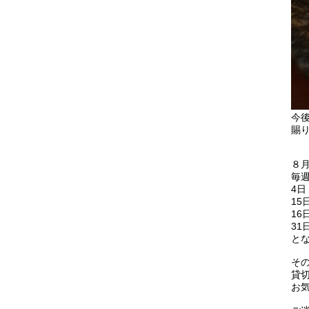
今
賜
８
毎
4日
15
16
31
と
そ
貸
お