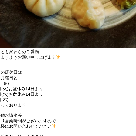
後とも変わらぬご愛顧
りますようお願い申し上げます
月の店休日は
週月曜日と
（金）
日(火)お盆休み14日より
日(水)お盆休み14日より
日(木)
なっております
の他お講座等
切り営業時間がございますので
気軽にお問い合わせください