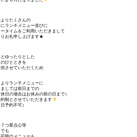
素よりたくさんの
様にランチメニュー並びに
ィータイムをご利用いただきまして
よりお礼申し上げます★
っとゆったりとした
しのひとときを
提供させていただくため
月よりランチメニューに
きましては前日までの
定休日の場合はお休みの前の日まで）
予約制とさせていただきます
当日予約不可）
お７つ星点心等
日でも
応可能のメニューも