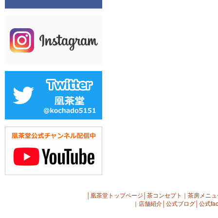
│
凰茶堂トップページ
│
茶コンセプト
｜
茶房メニュ
｜
店舗紹介
│
公式ブログ
│
公式fac