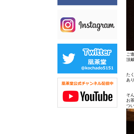
ご
頂
た
あ
そ
お
つ