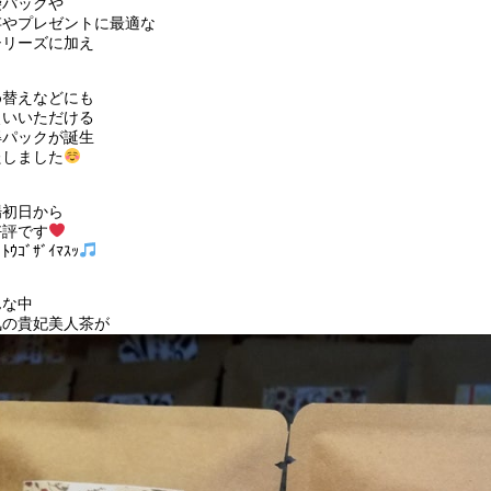
袋パックや
存やプレゼントに最適な
シリーズに加え
め替えなどにも
使いいただける
得パックが誕生
たしました
場初日から
好評です
ﾞﾄｳｺﾞｻﾞｲﾏｽｯ
んな中
気の貴妃美人茶が