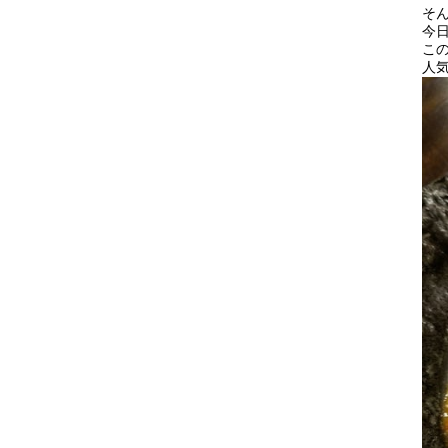
そ
今
こ
人