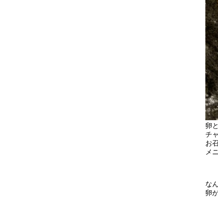
卵
チ
お
メ
な
卵