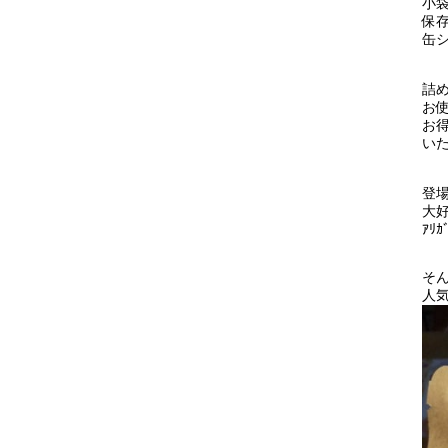
小
保
缶
詰
お
お
い
登
大
ｱﾘｶ
そ
人