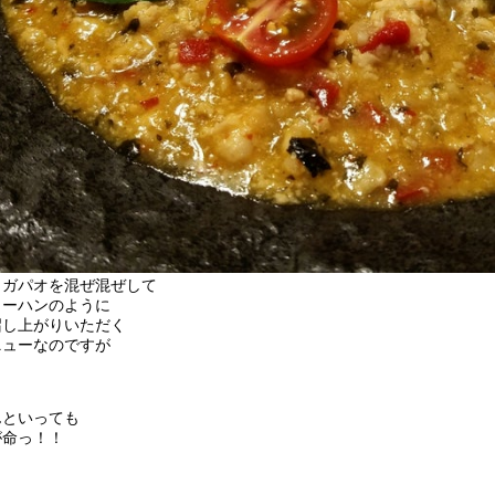
とガパオを混ぜ混ぜして
ャーハンのように
召し上がりいただく
ニューなのですが
んといっても
が命っ！！