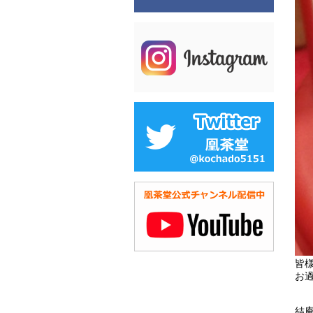
皆
お
結