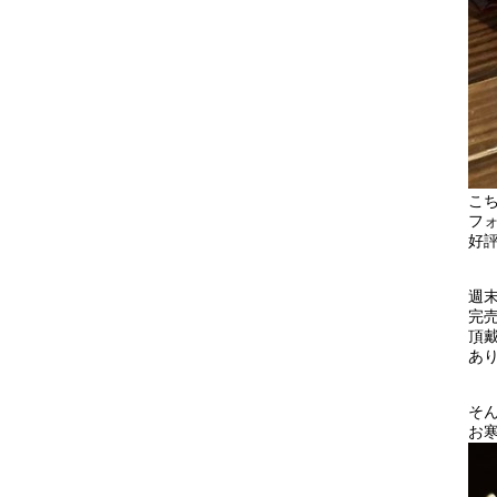
こ
フ
好
週
完
頂
あ
そ
お