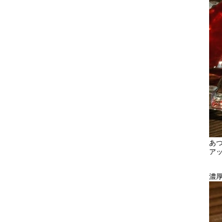
あ
ア
濃