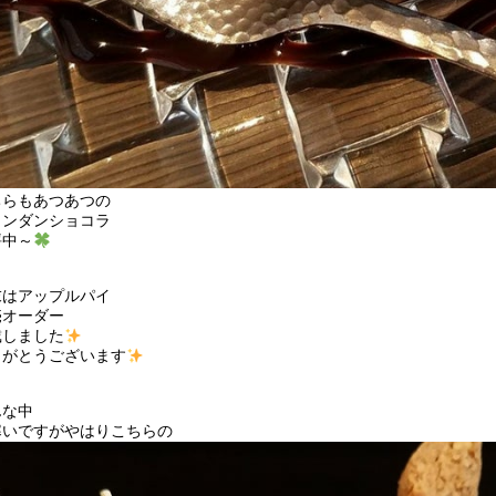
ちらもあつあつの
ォンダンショコラ
評中～
末はアップルパイ
売オーダー
戴しました
りがとうございます
んな中
寒いですがやはりこちらの