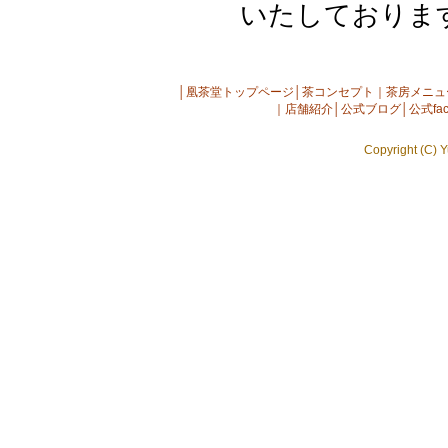
いたしておりま
│
凰茶堂トップページ
│
茶コンセプト
｜
茶房メニュ
｜
店舗紹介
│
公式ブログ
│
公式fac
Copyright (C) Y