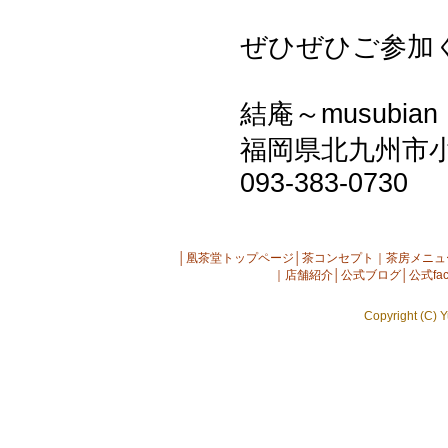
ぜひぜひご参加
結庵～musubian
福岡県北九州市小倉
093-383-0730
│
凰茶堂トップページ
│
茶コンセプト
｜
茶房メニュ
｜
店舗紹介
│
公式ブログ
│
公式fac
Copyright (C) Y