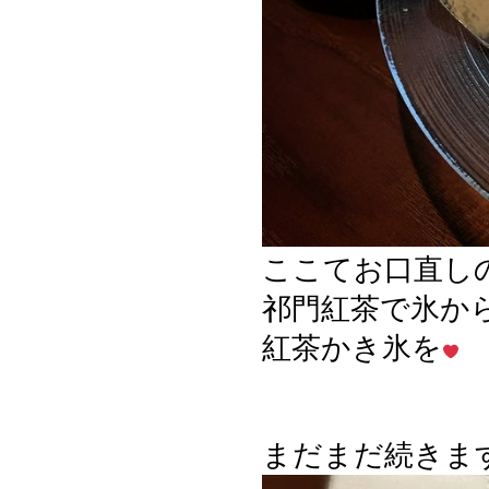
ここてお口直し
祁門紅茶で氷か
紅茶かき氷を
まだまだ続きま