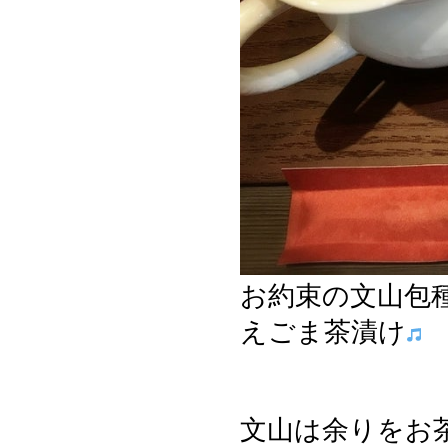
お約束の文山包
えごま茶漬け
文山は余りをお