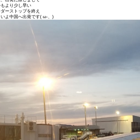
つもより少し早い
ーダーストップを終え
いよ中国へ出発です( ω-、)