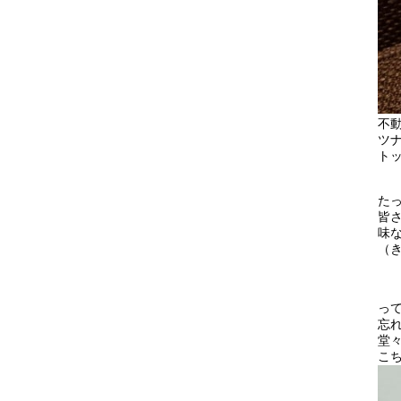
不動
ツ
ト
た
皆
味な
（き
っ
忘
堂
こ