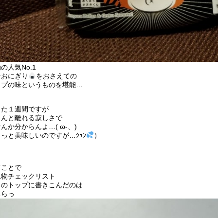
の人気No.1
ナおにぎり
をおさえての
ップの味というものを堪能…
った１週間ですが
さんと離れる寂しさで
んか分からんよ…( ω-、)
っと美味しいのですが…ｼｭﾝ
）
てことで
れ物チェックリスト
々のトップに書きこんだのは
ちらっ