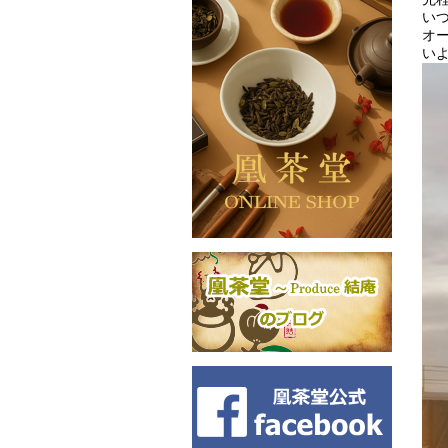
い
オ
いよ