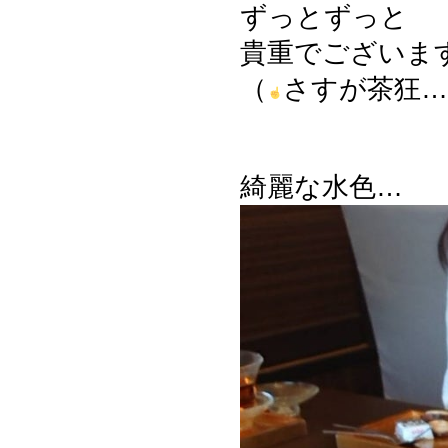
ずっとずっと
貴重でございますっ
（
さすが茶狂…
綺麗な水色…